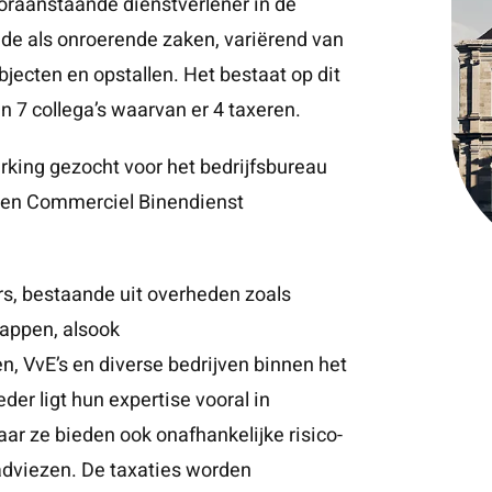
ooraanstaande dienstverlener in de
nde als onroerende zaken, variërend van
bjecten en opstallen. Het bestaat op dit
 7 collega’s waarvan er 4 taxeren.
king gezocht voor het bedrijfsbureau
 een Commerciel Binendienst
rs, bestaande uit overheden zoals
appen, alsook
 VvE’s en diverse bedrijven binnen het
der ligt hun expertise vooral in
ar ze bieden ook onafhankelijke risico-
adviezen. De taxaties worden