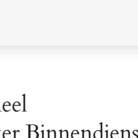
eel
r Binnendiens