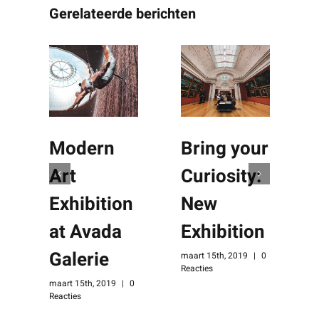
Gerelateerde berichten
Modern
Bring your
Art
Curiosity:
Exhibition
New
at Avada
Exhibition
Galerie
maart 15th, 2019
|
0
Reacties
maart 15th, 2019
|
0
Reacties
m