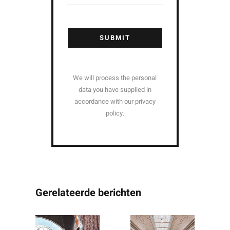
SUBMIT
We will process the personal
data you have supplied in
accordance with our privacy
policy.
Gerelateerde berichten