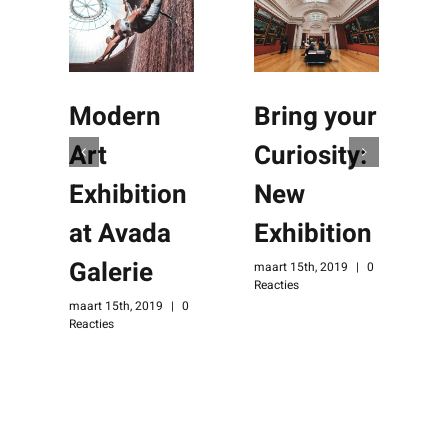
Modern
Bring your
Art
Curiosity:
Exhibition
New
at Avada
Exhibition
Galerie
maart 15th, 2019
|
0
Reacties
maart 15th, 2019
|
0
Reacties
m
R