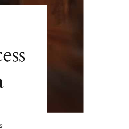
ess
a
s