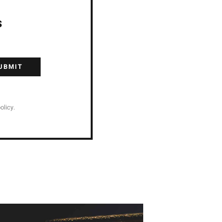
s
UBMIT
olicy.