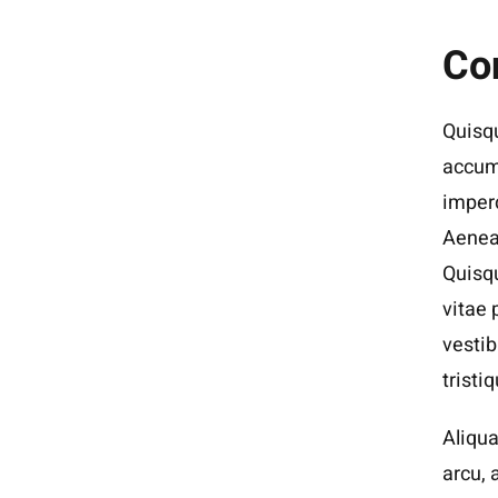
Co
Quisqu
accums
imperd
Aenean
Quisqu
vitae 
vesti
tristi
Aliqua
arcu,