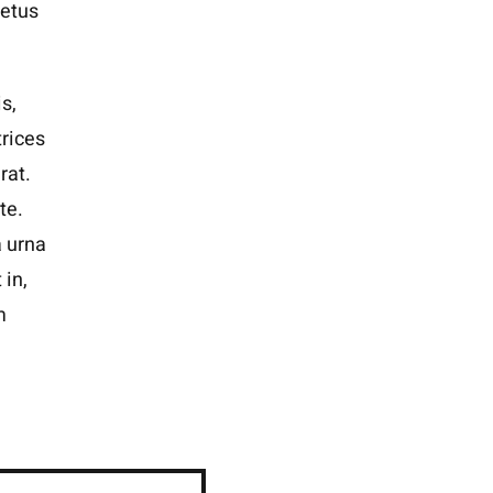
metus
s,
trices
rat.
te.
a urna
 in,
m