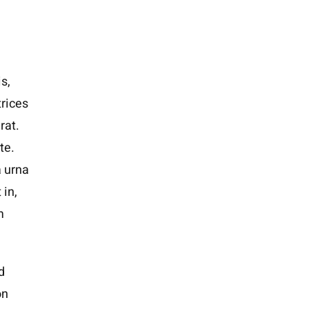
s,
trices
rat.
te.
a urna
 in,
m
d
on