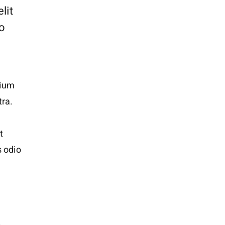
lit
to
tium
tra.
t
s odio