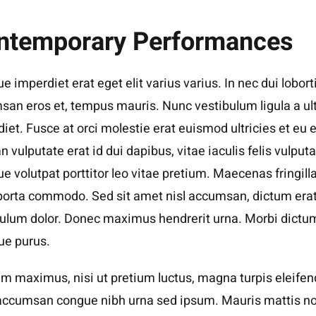
ntemporary Performances
e imperdiet erat eget elit varius varius. In nec dui loborti
an eros et, tempus mauris. Nunc vestibulum ligula a ul
iet. Fusce at orci molestie erat euismod ultricies et eu e
 vulputate erat id dui dapibus, vitae iaculis felis vulputa
e volutpat porttitor leo vitae pretium. Maecenas fringill
porta commodo. Sed sit amet nisl accumsan, dictum erat
bulum dolor. Donec maximus hendrerit urna. Morbi dictu
que purus.
m maximus, nisi ut pretium luctus, magna turpis eleifen
 accumsan congue nibh urna sed ipsum. Mauris mattis n