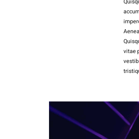
Quisqu
accums
imperd
Aenean
Quisqu
vitae 
vesti
tristi