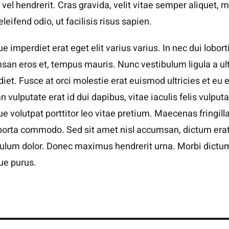
vel hendrerit. Cras gravida, velit vitae semper aliquet, 
 eleifend odio, ut facilisis risus sapien.
e imperdiet erat eget elit varius varius. In nec dui loborti
an eros et, tempus mauris. Nunc vestibulum ligula a ul
iet. Fusce at orci molestie erat euismod ultricies et eu e
 vulputate erat id dui dapibus, vitae iaculis felis vulputa
e volutpat porttitor leo vitae pretium. Maecenas fringill
porta commodo. Sed sit amet nisl accumsan, dictum erat
bulum dolor. Donec maximus hendrerit urna. Morbi dictu
que purus.