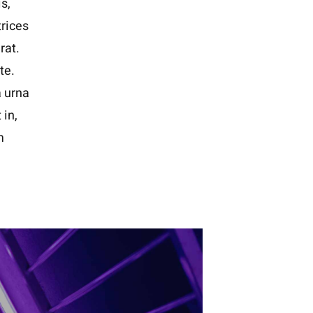
s,
trices
rat.
te.
a urna
 in,
m