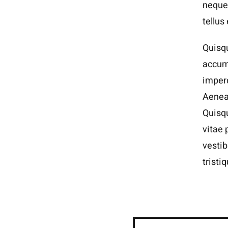
neque 
tellus
Quisqu
accums
imperd
Aenean
Quisqu
vitae 
vesti
tristi