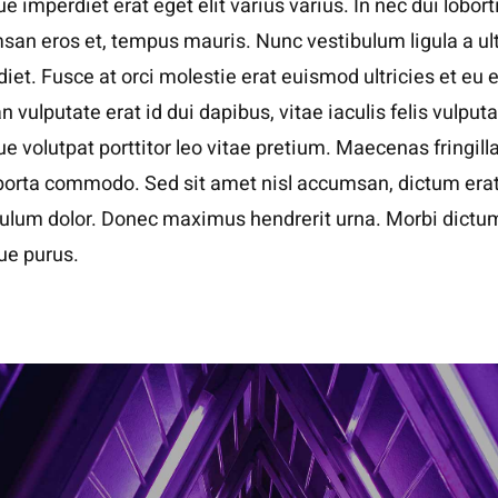
e imperdiet erat eget elit varius varius. In nec dui loborti
an eros et, tempus mauris. Nunc vestibulum ligula a ul
iet. Fusce at orci molestie erat euismod ultricies et eu e
 vulputate erat id dui dapibus, vitae iaculis felis vulputa
e volutpat porttitor leo vitae pretium. Maecenas fringill
porta commodo. Sed sit amet nisl accumsan, dictum erat
bulum dolor. Donec maximus hendrerit urna. Morbi dictu
que purus.