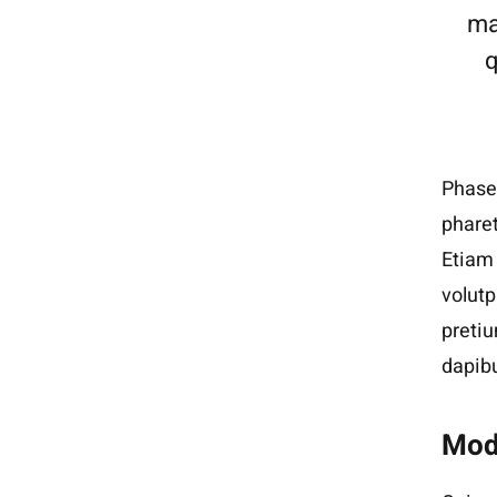
ma
q
Phasel
pharet
Etiam 
volutp
pretiu
dapibu
Mod